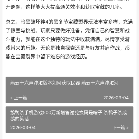
开谜题，这样能大大提高通关效率和获取宝藏的几率。
总之，暗黑破坏神4的黑冬节宝藏裂界玩法丰富多样，充满
了惊喜与挑战。玩家只要做好准备，凭借自己的智慧和战
斗能力，就能在这个独特的玩法中收获满满，尽情享受游
戏带来的乐趣。无论是独自探索还是与好友并肩作战，都
能在宝藏裂界中留下难忘的游戏经历。
燕云十六声滹沱版本如何获取民器 燕云十六声滹沱河
« 上一篇
2026-03-04
鹅鸭杀手机游戏500万新增答谢兑换码是啥子 杀鸭子杀成
鹅的笑话
2026-03-04
下一篇 »