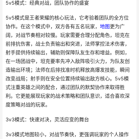
5v5模式：经典对战，团队协作的盛宴
5v5模式是王者荣耀的核心玩法，它考验着团队的全方位
协作。在这个模式中，双方各有五名玩家，
地图
更为广
阔，对战节奏相对较慢。玩家需要合理分配角色，坦克在
前排抗伤害，战士负责输出和突进，法师掌控法术伤害，
射手提供持续输出，辅助则保障队友生存和增益。例如，
在一场团战中，坦克要率先冲入敌阵吸引火力，为队友创
造输出环境；法师在后排找准时机释放高爆发技能，瞬间
改变战局；射手则在安全位置持续输出敌方核心。5v5模
式注重英雄之间的配合，通过团队的默契协作来取得胜
利。它更能展现玩家的战术策略和团队意识，适合喜欢深
度策略对战的玩家。
3v3模式：快速对决，灵活应变的舞台
3v3模式地图较小，对战节奏快，更强调玩家的个人操作