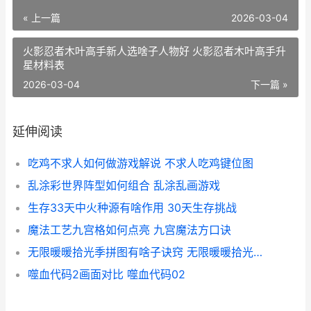
« 上一篇
2026-03-04
火影忍者木叶高手新人选啥子人物好 火影忍者木叶高手升
星材料表
2026-03-04
下一篇 »
延伸阅读
吃鸡不求人如何做游戏解说 不求人吃鸡键位图
乱涂彩世界阵型如何组合 乱涂乱画游戏
生存33天中火种源有啥作用 30天生存挑战
魔法工艺九宫格如何点亮 九宫魔法方口诀
无限暖暖拾光季拼图有啥子诀窍 无限暖暖拾光季活动
噬血代码2画面对比 噬血代码02