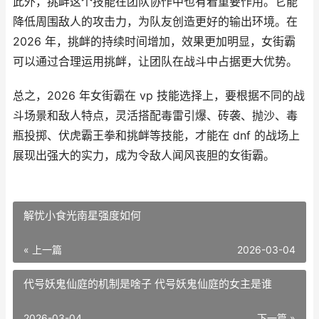
此外，挑衅这个技能在团队协作中也有着重要作用。它能
降低周围敌人的攻击力，为队友创造更好的输出环境。在
2026 年，挑衅的持续时间增加，效果更加明显，女街霸
可以通过合理运用挑衅，让团队在战斗中占据更大优势。
总之，2026 年女街霸在 vp 技能选择上，要根据不同的战
斗场景和敌人特点，灵活搭配毒雷引爆、砖袭、抛沙、毒
瓶投掷、伏虎霸王拳和挑衅等技能，才能在 dnf 的战场上
展现出强大的实力，成为令敌人闻风丧胆的女街霸。
解忧小食光南星强度如何
« 上一篇
2026-03-04
代号妖鬼仙庭的机制是啥子 代号妖鬼仙庭的女主是谁
2026-03-04
下一篇 »