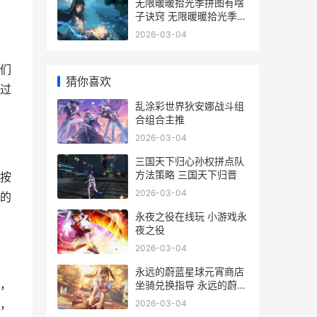
无限暖暖拾光季拼图有啥
子诀窍 无限暖暖拾光季活
动
2026-03-04
们
猜你喜欢
过
乱涂彩世界狄安娜战斗组
合组合主推
2026-03-04
三国天下归心孙权拼点队
方法策略 三国天下归晋
按
2026-03-04
的
永夜之役在线玩 小游戏永
夜之役
2026-03-04
永远的蔚蓝星球元宵商店
，
坐骑兑换指导 永远的蔚蓝
星球破解版修改器
，
2026-03-04