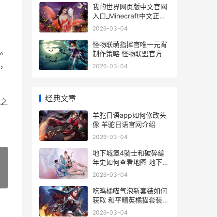
我的世界网页版中文官网
入口_Minecraft中文正版
网页进入 我的世界网页版
2026-03-04
手机入口
怪物联萌指挥官唯一元宵
。
制作策略 怪物联盟官方
，
2026-03-04
经典文章
之
羊驼日语app如何修改头
像 羊驼日语官网介绍
2026-03-04
地下城堡4骑士和破碎编
年史如何查看地图 地下城
堡4骑士技能搭配
2026-03-04
»
吃鸡橘喵气泡新套装如何
获取 和平精英橘猫套装怎
么获得
2026-03-04