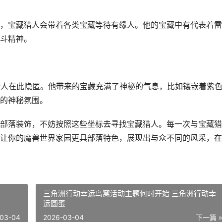
）附近，宝藏猎人会带着各类宝藏等待有缘人。他的宝藏中有代表着
斗精神。
宝藏猎人在此隐匿。他带来的宝藏充满了神秘的气息，比如镶嵌着紫
的神秘氛围。
部落装饰，不妨按照这些坐标去寻找宝藏猎人。每一次与宝藏猎
让你的魔兽世界家园更具部落特色，展现出与众不同的风采，在
三角洲行动幸运鸟窝活动主题何时开始 三角洲行动幸
运圆蛋
03-04
2026-03-04
下一篇 