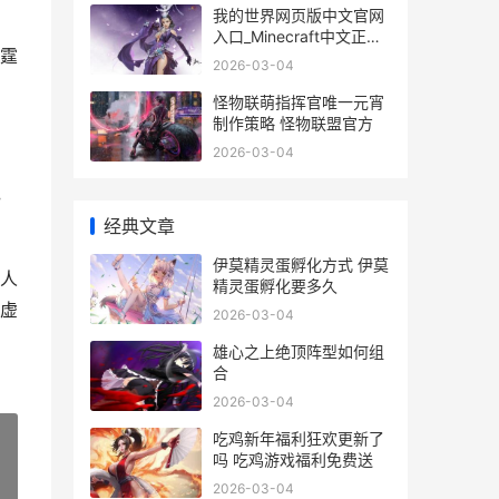
我的世界网页版中文官网
入口_Minecraft中文正版
雷霆
网页进入 我的世界网页版
2026-03-04
手机入口
怪物联萌指挥官唯一元宵
制作策略 怪物联盟官方
2026-03-04
色
经典文章
伊莫精灵蛋孵化方式 伊莫
人
精灵蛋孵化要多久
虚
2026-03-04
雄心之上绝顶阵型如何组
合
2026-03-04
吃鸡新年福利狂欢更新了
吗 吃鸡游戏福利免费送
»
2026-03-04