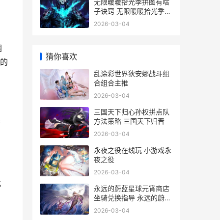
无限暖暖拾光季拼图有啥
子诀窍 无限暖暖拾光季活
动
2026-03-04
围
猜你喜欢
的
乱涂彩世界狄安娜战斗组
合组合主推
2026-03-04
三国天下归心孙权拼点队
方法策略 三国天下归晋
着
2026-03-04
永夜之役在线玩 小游戏永
夜之役
2026-03-04
化
永远的蔚蓝星球元宵商店
坐骑兑换指导 永远的蔚蓝
星球破解版修改器
2026-03-04