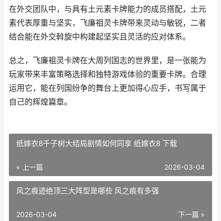
在外交团队中，与具有土元素卡牌能力的成员搭配，土元
素代表厚重与坚实，飞廉祖灵卡牌带来灵动与敏锐，二者
结合能在外交斡旋中构建起坚实且灵活的应对体系。
总之，飞廉祖灵卡牌在大周列国志的世界里，是一张能为
玩家带来丰富策略选择和独特游戏体验的重要卡牌。合理
运用它，能在列国纷争的舞台上更加得心应手，书写属于
自己的辉煌篇章。
纸嫁衣8千子树大结局剧情如何同享 纸嫁衣8 下载
« 上一篇
2026-03-04
风之痕迹绝顶三大阵型是哪些 风之痕有多强
2026-03-04
下一篇 »