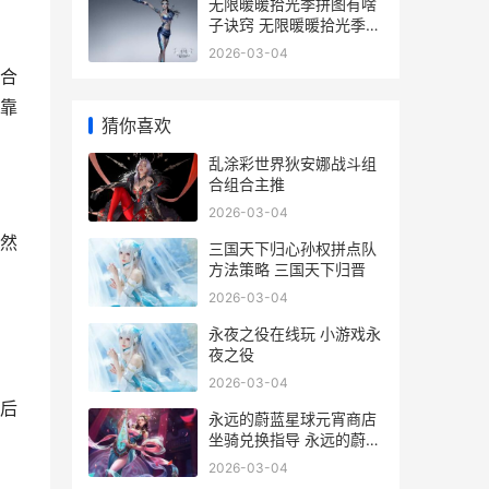
无限暖暖拾光季拼图有啥
子诀窍 无限暖暖拾光季活
动
2026-03-04
合
靠
猜你喜欢
乱涂彩世界狄安娜战斗组
合组合主推
2026-03-04
然
三国天下归心孙权拼点队
方法策略 三国天下归晋
2026-03-04
永夜之役在线玩 小游戏永
夜之役
2026-03-04
后
永远的蔚蓝星球元宵商店
坐骑兑换指导 永远的蔚蓝
星球破解版修改器
2026-03-04