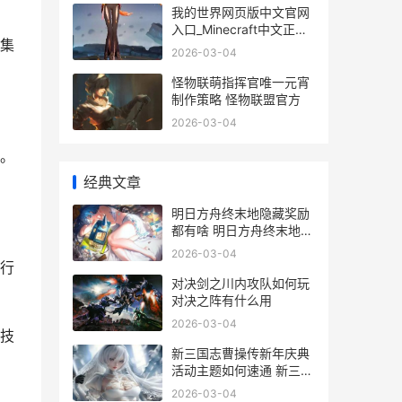
我的世界网页版中文官网
入口_Minecraft中文正版
集
网页进入 我的世界网页版
2026-03-04
手机入口
怪物联萌指挥官唯一元宵
制作策略 怪物联盟官方
2026-03-04
。
经典文章
明日方舟终末地隐藏奖励
都有啥 明日方舟终末地官
网
2026-03-04
行
对决剑之川内攻队如何玩
对决之阵有什么用
2026-03-04
技
新三国志曹操传新年庆典
活动主题如何速通 新三国
志曹操传官网
2026-03-04