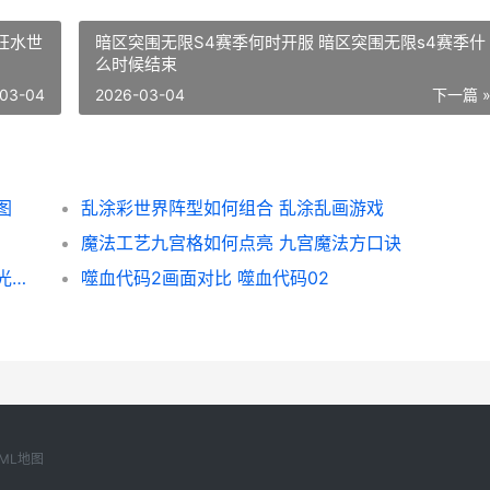
狂水世
暗区突围无限S4赛季何时开服 暗区突围无限s4赛季什
么时候结束
03-04
2026-03-04
下一篇 
图
乱涂彩世界阵型如何组合 乱涂乱画游戏
魔法工艺九宫格如何点亮 九宫魔法方口诀
无限暖暖拾光季拼图有啥子诀窍 无限暖暖拾光季活动
噬血代码2画面对比 噬血代码02
ML地图