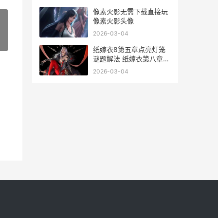
像素火影无需下载直接玩
像素火影头像
2026-03-04
»
纸嫁衣8第五章点亮灯笼
谜题解法 纸嫁衣第八章游
戏攻略
2026-03-04