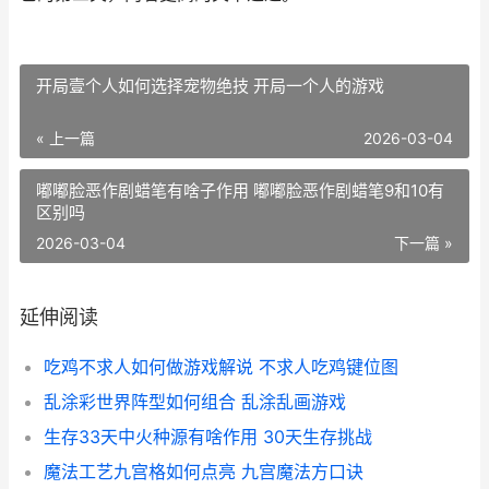
开局壹个人如何选择宠物绝技 开局一个人的游戏
« 上一篇
2026-03-04
嘟嘟脸恶作剧蜡笔有啥子作用 嘟嘟脸恶作剧蜡笔9和10有
区别吗
2026-03-04
下一篇 »
延伸阅读
吃鸡不求人如何做游戏解说 不求人吃鸡键位图
乱涂彩世界阵型如何组合 乱涂乱画游戏
生存33天中火种源有啥作用 30天生存挑战
魔法工艺九宫格如何点亮 九宫魔法方口诀