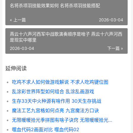
名将杀项羽技能效果如何 名将杀项羽技能搭配
« 上一篇
2026-03-04
燕云十六声河西军中战歌演奏顺序是啥子 燕云十六声河西
是现实中哪里
2026-03-04
下一篇 »
延伸阅读
吃鸡不求人如何做游戏解说 不求人吃鸡键位图
乱涂彩世界阵型如何组合 乱涂乱画游戏
生存33天中火种源有啥作用 30天生存挑战
魔法工艺九宫格如何点亮 九宫魔法方口诀
无限暖暖拾光季拼图有啥子诀窍 无限暖暖拾光季活动
噬血代码2画面对比 噬血代码02