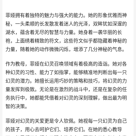
菲娅拥有着独特的魅力与强大的能力。她的形象优雅而神
秘，一头柔顺的长发散发着迷人的光泽，双眸犹如深邃的
湖水，蕴含着无尽的智慧与力量。她身着一袭华丽的长
袍，上面绣着精致的符文，这些符文似乎都隐藏着神秘的
力量，随着她的动作微微闪烁，增添了几分神秘的气息。
作为教母，菲娅在幻灵召唤领域有着极高的造诣。她对各
种幻灵的习性、能力了如指掌，能够精准地判断出每一只
幻灵的潜力。她擅长运用巧妙的策略和技巧，将幻灵的力
量发挥到极致。无论是在激烈的战斗中，还是在复杂的任
务执行中，她都能凭借着对幻灵的深刻理解，做出最为明
智的决策。
菲娅对幻灵的关爱更是令人钦佩。她视每一只幻灵为自己
的孩子，用心去呵护它们、培养它们。在她的悉心教导