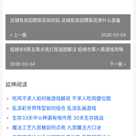
这城有良田樊梨花如何玩 这城有良田樊梨花穿什么装备
« 上一篇
2026-03-04
纸嫁衣8第五章点亮灯笼谜题解法 纸嫁衣第八章游戏攻略
2026-03-04
下一篇 »
延伸阅读
吃鸡不求人如何做游戏解说 不求人吃鸡键位图
乱涂彩世界阵型如何组合 乱涂乱画游戏
生存33天中火种源有啥作用 30天生存挑战
魔法工艺九宫格如何点亮 九宫魔法方口诀