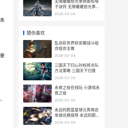
无限暖暖拾光季拼图有啥
子诀窍 无限暖暖拾光季活
动
2026-03-04
表
猜你喜欢
乱涂彩世界狄安娜战斗组
合组合主推
要
2026-03-04
三国天下归心孙权拼点队
方法策略 三国天下归晋
2026-03-04
永夜之役在线玩 小游戏永
夜之役
，
2026-03-04
永远的蔚蓝星球元宵商店
坐骑兑换指导 永远的蔚蓝
星球破解版修改器
2026-03-04