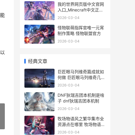
我的世界网页版中文官网
入口_Minecraft中文正版
能
网页进入 我的世界网页版
2026-03-04
手机入口
怪物联萌指挥官唯一元宵
制作策略 怪物联盟官方
2026-03-04
以
经典文章
巨匠眼马列维奇篇成就如
何做 巨匠眼马列维奇几何
谜题
2026-03-04
DNF狄瑞吉团本机制是啥
子 dnf狄瑞吉团本机制
2026-03-04
牧场物语风之繁华集市全
»
资源点在哪里 牧场物语风
之繁华集市金手指
2026-03-04