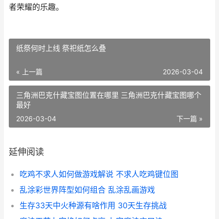
者荣耀的乐趣。
纸祭何时上线 祭祀纸怎么叠
« 上一篇
2026-03-04
三角洲巴克什藏宝图位置在哪里 三角洲巴克什藏宝图哪个
最好
2026-03-04
下一篇 »
延伸阅读
吃鸡不求人如何做游戏解说 不求人吃鸡键位图
乱涂彩世界阵型如何组合 乱涂乱画游戏
生存33天中火种源有啥作用 30天生存挑战