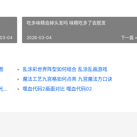
吃多味精会掉头发吗 味精吃多了会脱发
03-04
2026-03-04
下一篇 
图
乱涂彩世界阵型如何组合 乱涂乱画游戏
魔法工艺九宫格如何点亮 九宫魔法方口诀
无限暖暖拾光季拼图有啥子诀窍 无限暖暖拾光季活动
噬血代码2画面对比 噬血代码02