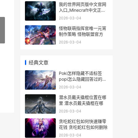
我的世界网页版中文官网
入口_Minecraft中文正版
网页进入 我的世界网页版
2026-03-04
手机入口
怪物联萌指挥官唯一元宵
制作策略 怪物联盟官方
»
2026-03-04
经典文章
Poki怎样隐藏不适标签
popi怎么隐藏回答过的问
题
2026-03-04
潜水员戴夫撬棍位置在哪
里 潜水员戴夫撬棍在哪
2026-03-04
贪吃蛇红包如何快速赚零
花钱 贪吃蛇红包如何删除
2026-03-04