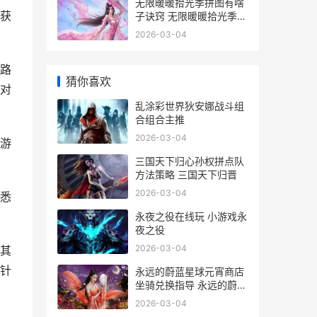
无限暖暖拾光季拼图有啥
获
子诀窍 无限暖暖拾光季活
动
2026-03-04
路
猜你喜欢
对
乱涂彩世界狄安娜战斗组
合组合主推
2026-03-04
游
三国天下归心孙权拼点队
方法策略 三国天下归晋
2026-03-04
悉
永夜之役在线玩 小游戏永
夜之役
2026-03-04
其
针
永远的蔚蓝星球元宵商店
坐骑兑换指导 永远的蔚蓝
，
星球破解版修改器
2026-03-04