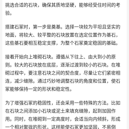
挑选合适的石块，确保其质地坚硬，能够经受住时间的考
验。
搭建石冢时，第一步是奠基。选择一块较为平坦且坚实的
地面，将较大、较平整的石块放置在选定位置作为基石，
这些基石要相互稳定支撑，为整个石冢奠定稳固的基础。
接着开始向上堆砌石块。遵循从下往上、由大到小的原
则。较大的石块放在底层，逐渐过渡到较小的石块。在堆
砌过程中，要注意石块之间的契合度，尽量让它们紧密相
连，减少缝隙。通过巧妙地调整石块的角度和位置，使石
冢能够保持一定的形状和稳定性。
为了增强石冢的稳固性，还会采用一些特殊的方法。比如
在石块之间添加小石块或泥土来填充缝隙，起到加固作
用。同时，在堆砌到一定高度时，会适当向内倾斜，形成
一个相对聚拢的形状，这样能使石冢更加坚固，不易倒