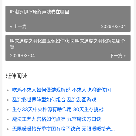
鸣潮罗伊冰原终声残卷在哪里
« 上一篇
2026-03-04
明末渊虚之羽化血玉佩如何获取 明末渊虚之羽化解是哪个
键
2026-03-04
下一篇 »
延伸阅读
吃鸡不求人如何做游戏解说 不求人吃鸡键位图
乱涂彩世界阵型如何组合 乱涂乱画游戏
生存33天中火种源有啥作用 30天生存挑战
魔法工艺九宫格如何点亮 九宫魔法方口诀
无限暖暖拾光季拼图有啥子诀窍 无限暖暖拾光季活动