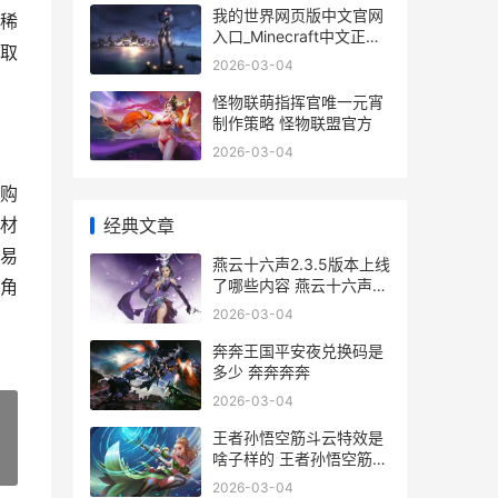
我的世界网页版中文官网
稀
入口_Minecraft中文正版
取
网页进入 我的世界网页版
2026-03-04
手机入口
怪物联萌指挥官唯一元宵
制作策略 怪物联盟官方
2026-03-04
购
材
经典文章
易
燕云十六声2.3.5版本上线
了哪些内容 燕云十六声官
角
网
2026-03-04
奔奔王国平安夜兑换码是
多少 奔奔奔奔
2026-03-04
王者孙悟空筋斗云特效是
啥子样的 王者孙悟空筋斗
»
云什么时候上线
2026-03-04