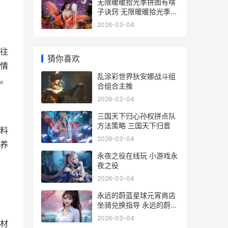
无限暖暖拾光季拼图有啥
子诀窍 无限暖暖拾光季活
动
2026-03-04
往
猜你喜欢
情
乱涂彩世界狄安娜战斗组
。
合组合主推
2026-03-04
三国天下归心孙权拼点队
方法策略 三国天下归晋
料
2026-03-04
养
永夜之役在线玩 小游戏永
夜之役
2026-03-04
永远的蔚蓝星球元宵商店
坐骑兑换指导 永远的蔚蓝
星球破解版修改器
2026-03-04
材