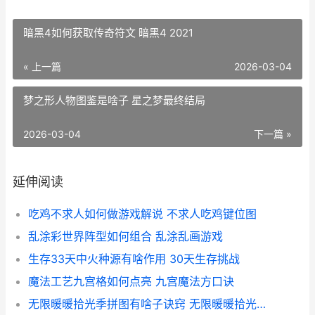
暗黑4如何获取传奇符文 暗黑4 2021
« 上一篇
2026-03-04
梦之形人物图鉴是啥子 星之梦最终结局
2026-03-04
下一篇 »
延伸阅读
吃鸡不求人如何做游戏解说 不求人吃鸡键位图
乱涂彩世界阵型如何组合 乱涂乱画游戏
生存33天中火种源有啥作用 30天生存挑战
魔法工艺九宫格如何点亮 九宫魔法方口诀
无限暖暖拾光季拼图有啥子诀窍 无限暖暖拾光季活动