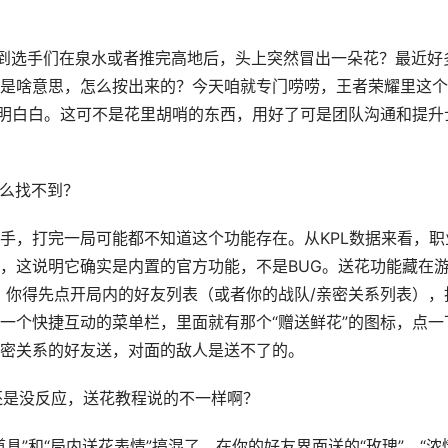
常看到选手们在泉水或者推完高地后，头上突然冒出一朵花？最近好
是啥意思，怎么按出来的？今天咱就专门唠唠，王者荣耀里这个
明明白白。这可不是花里胡哨的东西，用好了可是团队沟通和提升
怎么找不到？
手，打完一局可能都不知道这个功能存在。从KPL数据来看，职
，这说明它确实是内置的官方功能，不是BUG。送花功能藏在
。你得先点开局内的好友列表（或者你的战队/亲密关系列表），
一个快捷互动的菜单栏，里面就有那个“赠送鲜花”的图标，点一
密关系的好友送，对面的敌人是送不了的。
还是没反应，送花教程说的不一样啊？
具”和“局内送花表情”搞混了。在你的好友界面送的“玫瑰”、“浓