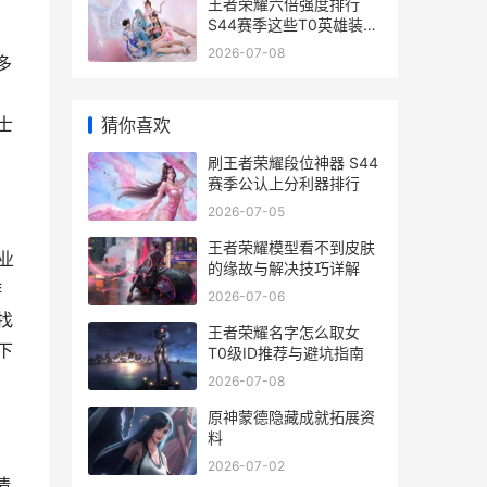
王者荣耀六倍强度排行
S44赛季这些T0英雄装备
出就赢了
2026-07-08
多
士
猜你喜欢
刷王者荣耀段位神器 S44
赛季公认上分利器排行
2026-07-05
王者荣耀模型看不到皮肤
业
的缘故与解决技巧详解
游
2026-07-06
找
王者荣耀名字怎么取女
下
T0级ID推荐与避坑指南
2026-07-08
原神蒙德隐藏成就拓展资
料
2026-07-02
情