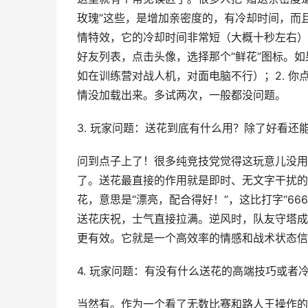
玫瑰”这些，是增加亲密度的，有冷却时间，而
情特效，它的冷却时间非常短（大概十秒左右）
好友列表，点击头像，选择那个“鲜花”图标。如
如在训练营对战人机，对面电脑不行）；2. 你点
情没加载出来。多试两次，一般都没问题。
3. 玩家问题：送花到底有什么用？除了好看还
问到点子上了！很多纯竞技党觉得这玩意儿没用
了。送花最直接的作用就是即时、无文字干扰的
花，意思是“漂亮，配合得好！”，这比打字“6
送花庆祝，士气直接拉满。逆风时，队友守塔成
更有效。它就是一个高效率的情感和战术状态信
4. 玩家问题：有没有什么送花的高端技巧或者
当然有。作为一个看了无数比赛和路人王操作的