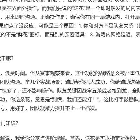
且是在界面外操作。而我们要说的“送花”是一个即时触发的局内
，用来即时沟通。正确操作是：确保你在同一局游戏内，打开局
果你点了没反应，可能是三个原因：1. 你和对方不是队友关系（
的不是“鲜花”图标，而是别的亲密道具；3. 游戏内网络延迟，
能干嘛？
，浪费时间。但从赛事观察来看，这个功能的战略意义被严重低
团队沟通。举几个实战场景：辅助帮你抓人成功，你给辅助送朵
66”快多了，还不影响操作。队友关键团战拿五杀或者抢到龙，全
功，你送朵花，意思是“别慌，我们还能打！”，这比打字鼓励队
号，用好了，团队凝聚力提升不止一个档次。
冷门知识？
解说，我给你分享点进阶理解。首先，送花是可以指定对象的，