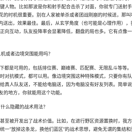
键人物。比如那波是你和射手配合击杀了对面，你就专门送射手
送花的时机很重要。别在人家被单杀或者团战刚崩的时候送，那叫
秒内送出，效果最佳。最后，从玄学角度（也可能是心理作用），
正向互动，队友投降率会显著降低，翻盘的局也多。它有点像一
人机或者边境突围能用吗？
式下都是可用的，包括排位赛、巅峰赛、匹配赛、无限乱斗等等。
时对抗模式，都可以用。像边境突围这种特殊模式，只要你有队
给真人队友送，不能给电脑送，因为电脑没有好友列表。简单说
队友的地方，你就能用这个功能。
有什么隐藏的战术用法？
甚至被开发出了战术价值。比如，在进行野区资源置换时，我方
统一“放掉这条龙，换他们蓝区”的战术思想，避免无谓的集结和