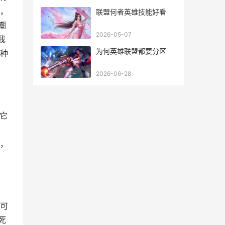
，
联盟何者英雄技能好看
嘲
2026-05-07
我
为何英雄联盟都要分区
种
2026-06-28
它
，
可
死