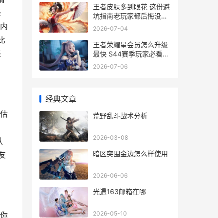
王者皮肤多到眼花 这份避
表
坑指南老玩家都后悔没早
看
内
2026-07-04
比
王者荣耀星会员怎么升级
表
最快 S44赛季玩家必看等
级指南
2026-07-06
经典文章
估
荒野乱斗战术分析
2026-03-08
队
暗区突围金边怎么样使用
友
2026-06-06
光遇163邮箱在哪
2026-05-10
你