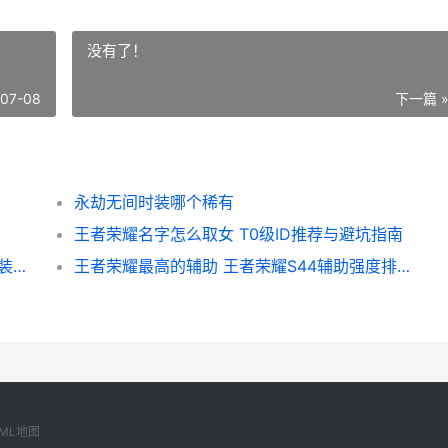
没有了！
-07-08
下一篇 
永劫无间时装哪个稀有
王者荣耀名字怎么取女 T0级ID推荐与避坑指南
王者荣耀六倍强度排行 S44赛季这些T0英雄装备出就赢了
王者荣耀最高的辅助 王者荣耀S44辅助强度排行实战总结
ML地图