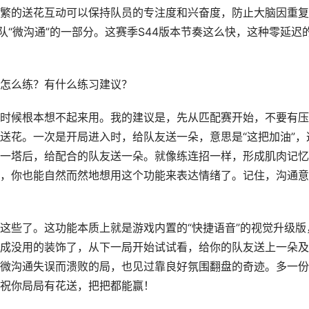
繁的送花互动可以保持队员的专注度和兴奋度，防止大脑因重复
队“微沟通”的一部分。这赛季S44版本节奏这么快，这种零延迟
该怎么练？有什么练习建议？
时候根本想不起来用。我的建议是，先从匹配赛开始，不要有压
送花。一次是开局进入时，给队友送一朵，意思是“这把加油”，
一塔后，给配合的队友送一朵。就像练连招一样，形成肌肉记忆
，你也能自然而然地想用这个功能来表达情绪了。记住，沟通意
这些了。这功能本质上就是游戏内置的“快捷语音”的视觉升级版
成没用的装饰了，从下一局开始试试看，给你的队友送上一朵及
微沟通失误而溃败的局，也见过靠良好氛围翻盘的奇迹。多一份
祝你局局有花送，把把都能赢！