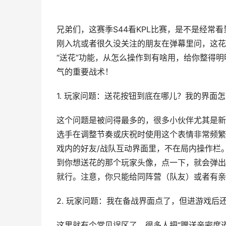
兄弟们，这赛季S44看KPL比赛，是不是经
刚入坑或者很久没关注的朋友在弹幕里问，这花
“送花”功能，从怎么操作到有啥用，给你整得
气的重要战术！
1. 玩家问题：送花按钮到底在哪儿？我的界面
这个问题是被问得最多的，很多小伙伴尤其是新
选手在调整节奏或庆祝时使用这个表情非常频繁
戏内的好友/战队互动界面里，不在局内操作栏
到你想送花的那个玩家头像，点一下，就会弹出
就行。注意，你只能给同阵营（队友）或者有亲
2. 玩家问题：我在备战界面点了，但进游戏后
这里就有个常见误区了。很多人把“赠送亲密度道