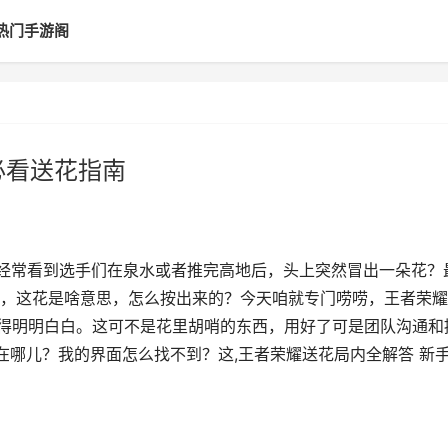
热门手游阁
必看送花指南
不是经常看到选手们在泉水或者推完高地后，头上突然冒出一朵花？
，这花是啥意思，怎么按出来的？今天咱就专门唠唠，王者荣耀
整得明明白白。这可不是花里胡哨的东西，用好了可是团队沟通和
在哪儿？我的界面怎么找不到？这,王者荣耀送花局内全解答 新