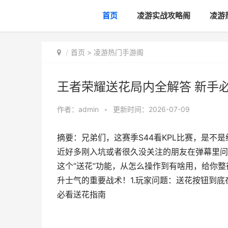
首页
凌游实战攻略阁
凌游
首页
>
凌游热门手游阁
王者荣耀送花局内全解答 新手
作者：
admin
•
更新时间：2026-07-09
摘要：兄弟们，这赛季S44看KPL比赛，是
近好多刚入坑或者很久没关注的朋友在弹幕里问
这个“送花”功能，从怎么操作到有啥用，给你
升士气的重要战术！1.玩家问题：送花按钮到底
必看送花指南