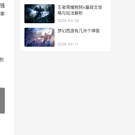
强
王者荣耀荆轲x嬴政文攻
略与玩法解析
率
2026-03-20
梦幻西游有几许个神兽
2026-05-11
积
»