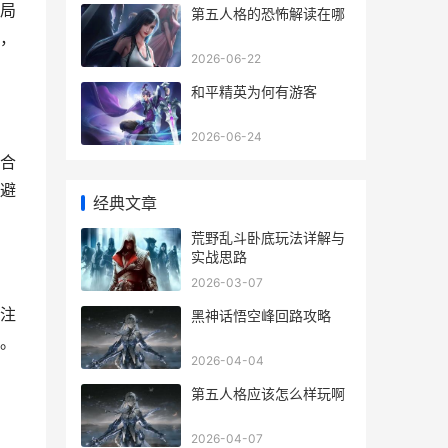
局
第五人格的恐怖解读在哪
，
2026-06-22
和平精英为何有游客
2026-06-24
合
避
经典文章
荒野乱斗卧底玩法详解与
实战思路
2026-03-07
注
黑神话悟空峰回路攻略
。
2026-04-04
第五人格应该怎么样玩啊
2026-04-07