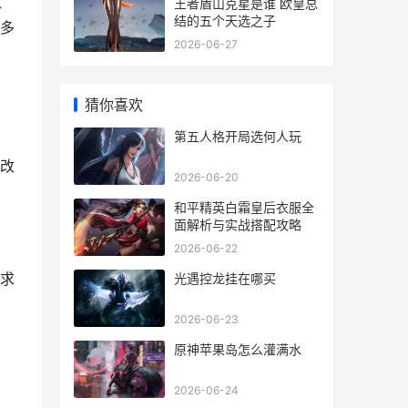
、
王者盾山克星是谁 欧皇总
结的五个天选之子
多
2026-06-27
猜你喜欢
第五人格开局选何人玩
改
2026-06-20
和平精英白霜皇后衣服全
面解析与实战搭配攻略
2026-06-22
求
光遇控龙挂在哪买
2026-06-23
原神苹果岛怎么灌满水
2026-06-24