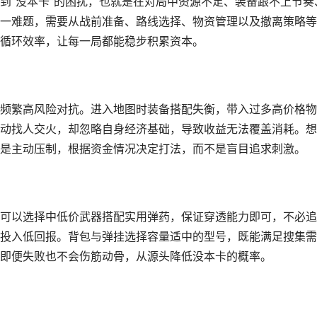
到“没本卡”的困扰，也就是在对局中资源不足、装备跟不上节奏
一难题，需要从战前准备、路线选择、物资管理以及撤离策略等
循环效率，让每一局都能稳步积累资本。
频繁高风险对抗。进入地图时装备搭配失衡，带入过多高价格物
动找人交火，却忽略自身经济基础，导致收益无法覆盖消耗。想
是主动压制，根据资金情况决定打法，而不是盲目追求刺激。
可以选择中低价武器搭配实用弹药，保证穿透能力即可，不必追
投入低回报。背包与弹挂选择容量适中的型号，既能满足搜集需
即便失败也不会伤筋动骨，从源头降低没本卡的概率。