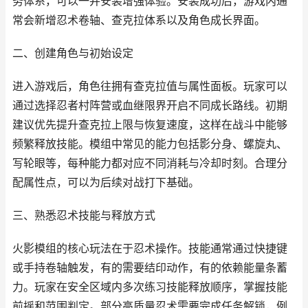
务体系，可以一并安装增强体验。安装成功后，游戏内通
常会新增忍术卷轴、查克拉体系以及角色成长界面。
二、创建角色与初始设定
进入游戏后，角色往拥有查克拉值与属性面板。玩家可以
通过选择忍者村阵营或血继限界开启不同成长路线。初期
建议优先提升查克拉上限与恢复速度，这样在战斗中能够
频繁释放技能。模组中常见的能力包括影分身、螺旋丸、
写轮眼等，每种能力都对应不同消耗与冷却时刻。合理分
配属性点，可以为后续对战打下基础。
三、熟悉忍术技能与释放方式
火影模组的核心玩法在于忍术操作。技能通常通过快捷键
或手持卷轴触发，有的需要结印动作，有的依赖能量条蓄
力。玩家在安全区域内多次练习技能释放顺序，掌握技能
前摇和范围判定。部分高质量忍术需要完成任务解锁，例