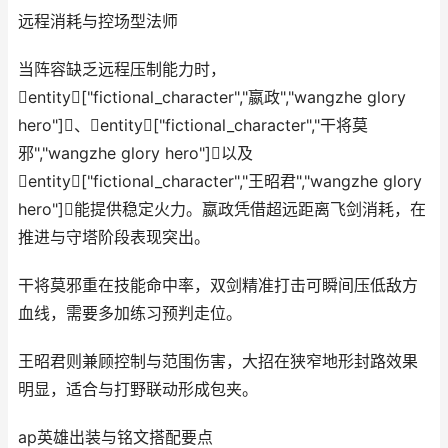
远程消耗与控场型法师
当阵容缺乏远程压制能力时，
entity["fictional_character","嬴政","wangzhe glory
hero"]、entity["fictional_character","干将莫
邪","wangzhe glory hero"]以及
entity["fictional_character","王昭君","wangzhe glory
hero"]能提供稳定火力。嬴政凭借超远距离飞剑消耗，在
推进与守塔阶段表现突出。
干将莫邪重在技能命中率，双剑精准打击可瞬间压低敌方
血线，需要多加练习预判走位。
王昭君则兼顾控制与范围伤害，大招在狭窄地形封路效果
明显，适合与打野联动形成包夹。
ap英雄出装与铭文搭配要点