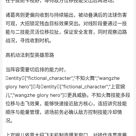
在于提前卡视野，等待敌方位移技能交出后再进场。
诸葛亮则更偏向收割与持续输出，被动叠满后的法球伤害
可观，大招锁定残血目标效果突出。对线阶段要通过一技
能与二技能灵活位移拉扯，保证安全发育，同时观察边路
战况，寻找收割时机。
高机动法刺型英雄思路
当阵容需要切后排的能力时，
entity["fictional_character","不知火舞","wangzhe
glory hero"]与entity["fictional_character","上官婉
儿","wangzhe glory hero"]更具威胁。不知火舞技能多段
位移与击飞效果，能够快速接近敌方核心，连招讲究技能
顺序与能量管理，进场前务必确认敌方控制技能冷却情
况。
上官婉儿依靠大招飞天机制造爆发窗口，对操作连贯度要