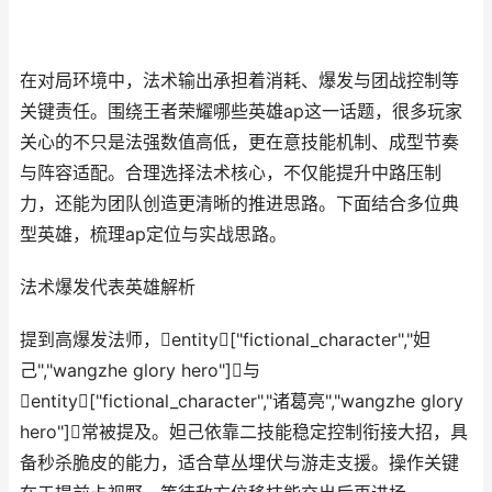
在对局环境中，法术输出承担着消耗、爆发与团战控制等
关键责任。围绕王者荣耀哪些英雄ap这一话题，很多玩家
关心的不只是法强数值高低，更在意技能机制、成型节奏
与阵容适配。合理选择法术核心，不仅能提升中路压制
力，还能为团队创造更清晰的推进思路。下面结合多位典
型英雄，梳理ap定位与实战思路。
法术爆发代表英雄解析
提到高爆发法师，entity["fictional_character","妲
己","wangzhe glory hero"]与
entity["fictional_character","诸葛亮","wangzhe glory
hero"]常被提及。妲己依靠二技能稳定控制衔接大招，具
备秒杀脆皮的能力，适合草丛埋伏与游走支援。操作关键