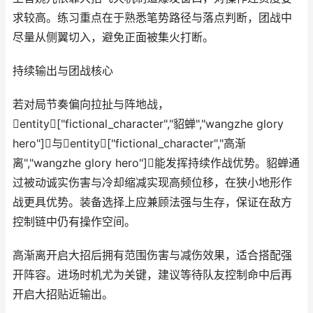
求较高。练习重点在于熟悉笔势路径与落点判断，团战中
尽量从侧翼切入，避免正面被集火打断。
持续输出与团战核心
若对局节奏偏向拉扯与阵地战，
entity["fictional_character","貂蝉","wangzhe glory
hero"]与entity["fictional_character","高渐
离","wangzhe glory hero"]能发挥持续作战优势。貂蝉通
过被动诚实伤害与冷却缩减实现高频位移，在狭小地形作
战更具优势。装备选择上应兼顾法强与生存，保证在敌方
控制链中仍有操作空间。
高渐离开启大招后拥有范围伤害与减伤效果，适合搭配强
开阵容。进场时机尤为关键，建议等待队友控制命中后再
开启大招贴近输出。