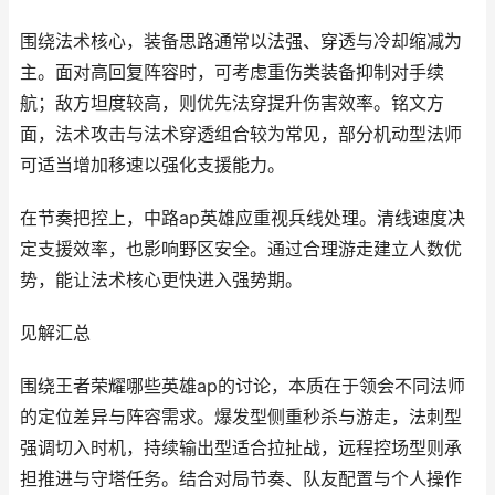
围绕法术核心，装备思路通常以法强、穿透与冷却缩减为
主。面对高回复阵容时，可考虑重伤类装备抑制对手续
航；敌方坦度较高，则优先法穿提升伤害效率。铭文方
面，法术攻击与法术穿透组合较为常见，部分机动型法师
可适当增加移速以强化支援能力。
在节奏把控上，中路ap英雄应重视兵线处理。清线速度决
定支援效率，也影响野区安全。通过合理游走建立人数优
势，能让法术核心更快进入强势期。
见解汇总
围绕王者荣耀哪些英雄ap的讨论，本质在于领会不同法师
的定位差异与阵容需求。爆发型侧重秒杀与游走，法刺型
强调切入时机，持续输出型适合拉扯战，远程控场型则承
担推进与守塔任务。结合对局节奏、队友配置与个人操作