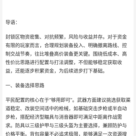
导语：
封锁区物资密集、对抗频繁，风险与收益并存。对于资金
有限的玩家而言，合理规划装备投入、明确撤离路线、控
制交战节奏，往比堆叠高价装备更关键。围绕低成本、高
性价比思路进行配置与打法调整，不但能够稳定获取收
益，还能逐步积累资金，为后续进步打下基础。
一、装备选择思路
平民配置的核心在于“够用即可”。武器方面建议挑选获取渠
道稳定、改装空间适中的枪械，如基础突击步枪或半自动
步枪，搭配经济型瞄具与消音器即可满足中距离作战需
求。防具以三级护甲与三级头盔为主要选择，兼顾防护与
价格平衡。背包容量不必追求极限，能够满足一次资源搜