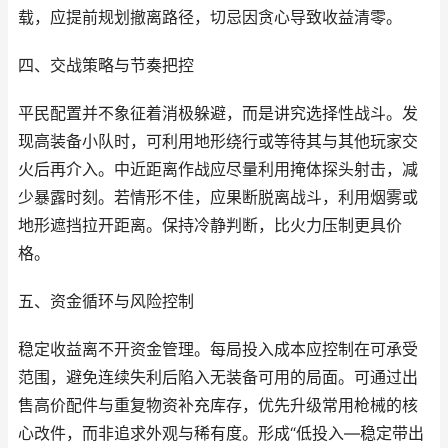
载，应提前规划撤离路径，切忌因贪心导致收益清零。
四、交战策略与节奏把控
平民配置并不象征着消极躲避，而是讲究选择性战斗。发
现高装备小队时，可利用地形绕行或等待其与其他玩家交
火后再介入。中近距离作战应尽量利用掩体探头射击，减
少暴露时刻。若情形不佳，应果断脱离战斗，利用烟雾或
地形遮挡拉开距离。保持冷静判断，比火力压制更具价
格。
五、资金循环与风险控制
稳定收益离不开资金管理。每局投入成本应控制在可承受
范围，避免连续失利后陷入无装备可用的局面。可通过出
售高价配件与重复物资补充库存，优先升级常用枪械的核
心改件，而非追求外观与稀有度。形成“低投入—稳定带出