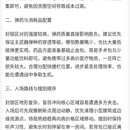
集即可，避免因贪图空间导致成本过高。
二、弹药与消耗品配置
封锁区对抗强度较高，弹药质量直接影响胜负。建议优先
保证主武器弹种的穿透等级，哪怕数量略少，也比大量低
级弹更实用。药品方面准备基础止血包、简易手术包与少
量功能饮料即可。避免携带过多高价医疗物资，一旦阵亡
损失较大。合理分配快捷栏位置，进步紧急处理效率，也
能在遭遇战中争取生机。
三、入场路线与搜刮顺序
封锁区地形复杂，盲目冲向核心区域容易遭遇多方夹击。
入场后可先观察刷新点周边动静，优先清理小型建筑或边
缘资源点，待局势趋稳再向高价格区域移动。搜刮时保持
听声习性，避免长时刻停留在单一房间。若背包已接近满